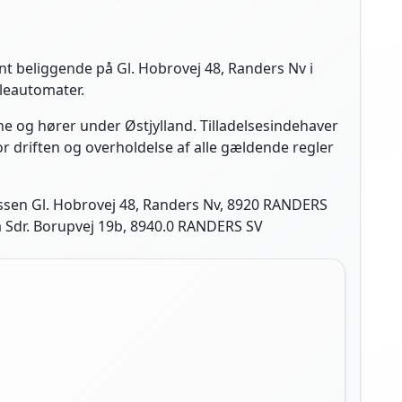
t beliggende på Gl. Hobrovej 48, Randers Nv i
lleautomater.
e og hører under Østjylland. Tilladelsesindehaver
or driften og overholdelse af alle gældende regler
essen Gl. Hobrovej 48, Randers Nv, 8920 RANDERS
å Sdr. Borupvej 19b, 8940.0 RANDERS SV