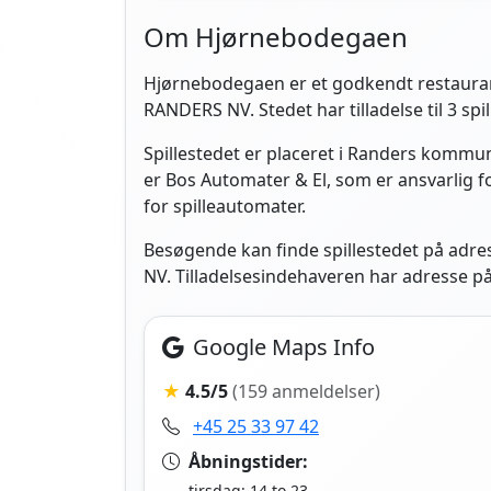
Om Hjørnebodegaen
Hjørnebodegaen er et godkendt restauran
RANDERS NV. Stedet har tilladelse til 3 spi
Spillestedet er placeret i Randers kommun
er Bos Automater & El, som er ansvarlig f
for spilleautomater.
Besøgende kan finde spillestedet på adr
NV. Tilladelsesindehaveren har adresse p
Google Maps Info
★
4.5/5
(159 anmeldelser)
+45 25 33 97 42
Åbningstider:
tirsdag: 14 to 23