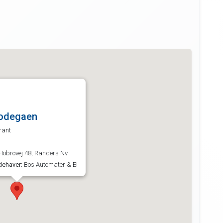
odegaen
rant
Hobrovej 48, Randers Nv
dehaver:
Bos Automater & El