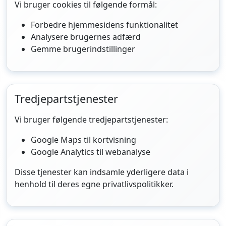
Vi bruger cookies til følgende formål:
Forbedre hjemmesidens funktionalitet
Analysere brugernes adfærd
Gemme brugerindstillinger
Tredjepartstjenester
Vi bruger følgende tredjepartstjenester:
Google Maps til kortvisning
Google Analytics til webanalyse
Disse tjenester kan indsamle yderligere data i
henhold til deres egne privatlivspolitikker.